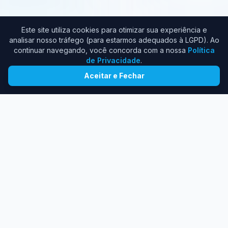
Este site utiliza cookies para otimizar sua experiência e
analisar nosso tráfego (para estarmos adequados à LGPD). Ao
continuar navegando, você concorda com a nossa
Política
de Privacidade
.
Aceitar e Fechar
Sua empresa enfrenta estes
problemas?
Identificamos os 8 maiores vilões da
produtividade em pequenas e médias empresas.